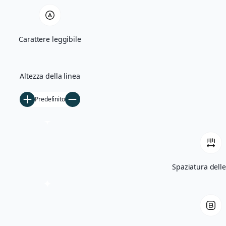
Quercia Monumentale e Madonna di Bas
Carattere leggibile
Villa Giglioli e Parco Comunale
Storia
Altezza della linea
Ficarolo nel Medioevo
Predefinito
Ficarolo tra Rinascimento e storia cont
Archivio storico
Archivio fotografico
Filmati d’epoca
Spaziatura delle
Notizie
5×1000
Tesseramento
Libri
Contatti