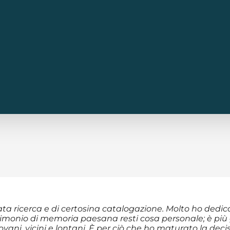
ta ricerca e di certosina catalogazione. Molto ho dedi
rimonio di memoria paesana resti cosa personale; è più gi
iovani, vicini e lontani. È per ciò che ho maturato la de