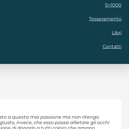
5×1000
Tesseramento
Libri
Contatti
cato a questa mia passione ma non ritengo
usto, invece, che esso possa allietare gli occhi
cisione di donarlo a tutti coloro che amano