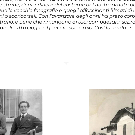
 strade, degli edifici e del costume del nostro amato pa
elle vecchie fotografie e quegli affascinanti filmati di 
rli o scaricarseli. Con l’avanzare degli anni ha preso co
ario, è bene che rimangano ai tuoi compaesani, sopravv
 di tutto ciò, per il piacere suo e mio. Così facendo… s