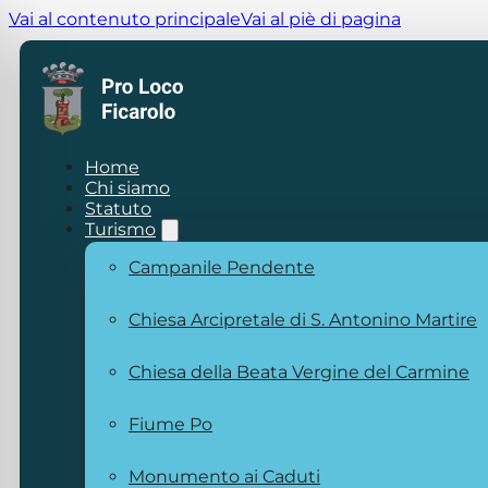
Vai al contenuto principale
Vai al piè di pagina
Home
Chi siamo
Statuto
Turismo
Campanile Pendente
Chiesa Arcipretale di S. Antonino Martire
Chiesa della Beata Vergine del Carmine
Fiume Po
Monumento ai Caduti