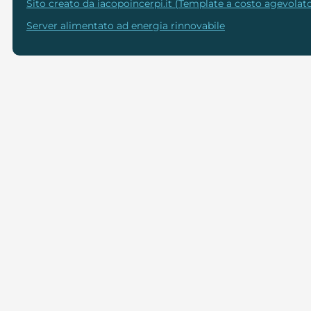
Sito creato da iacopoincerpi.it (Template a costo agevolato
Server alimentato ad energia rinnovabile