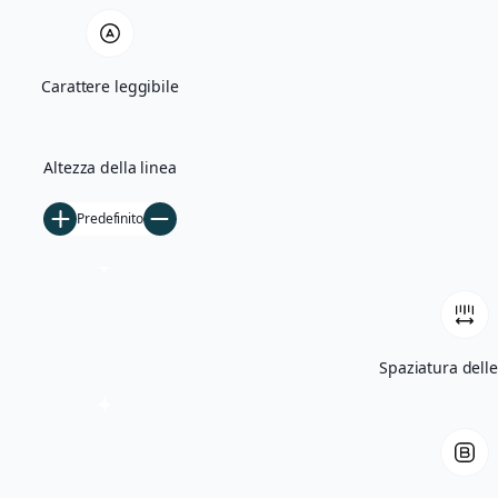
Quercia Monumentale e Madonna di Bas
Carattere leggibile
Villa Giglioli e Parco Comunale
Storia
Altezza della linea
Ficarolo nel Medioevo
Predefinito
Ficarolo tra Rinascimento e storia cont
Archivio storico
Archivio fotografico
Filmati d’epoca
Spaziatura delle
Notizie
5×1000
Tesseramento
Libri
Contatti