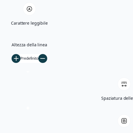
Quercia Monumentale e Madonna di Bas
Carattere leggibile
Villa Giglioli e Parco Comunale
Storia
Altezza della linea
Ficarolo nel Medioevo
Predefinito
Ficarolo tra Rinascimento e storia cont
Archivio storico
Archivio fotografico
Filmati d’epoca
Spaziatura delle
Notizie
5×1000
Tesseramento
Libri
Contatti