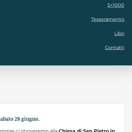
5×1000
Tesseramento
Libri
Contatti
sabato 28 giugno.
empre ci ritroveremo alla
Chiesa di San Pietro in