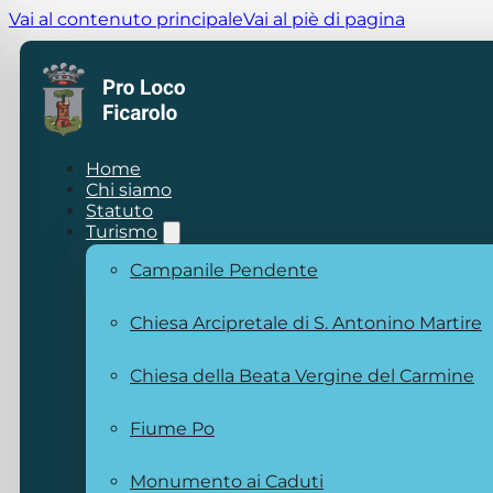
Vai al contenuto principale
Vai al piè di pagina
Home
Chi siamo
Statuto
Turismo
Campanile Pendente
Chiesa Arcipretale di S. Antonino Martire
Chiesa della Beata Vergine del Carmine
Fiume Po
Monumento ai Caduti