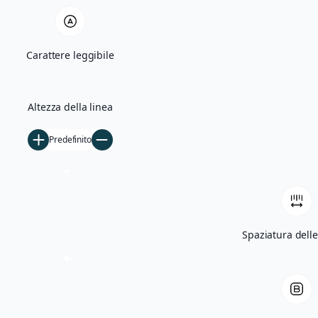
Quercia Monumentale e Madonna di Bas
Carattere leggibile
Villa Giglioli e Parco Comunale
Storia
Altezza della linea
Ficarolo nel Medioevo
Predefinito
Ficarolo tra Rinascimento e storia cont
Archivio storico
Archivio fotografico
Filmati d’epoca
Spaziatura delle
Notizie
5×1000
Tesseramento
Libri
Contatti