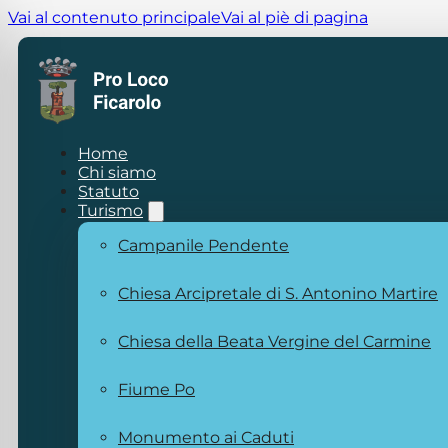
Vai al contenuto principale
Vai al piè di pagina
Home
Chi siamo
Statuto
Turismo
Campanile Pendente
Chiesa Arcipretale di S. Antonino Martire
Chiesa della Beata Vergine del Carmine
Fiume Po
Monumento ai Caduti