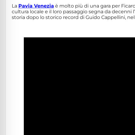
La
Pavia Venezia
è molto più di una gara per Ficarol
cultura locale e il loro passaggio segna da decenni 
storia dopo lo storico record di Guido Cappellini, ne