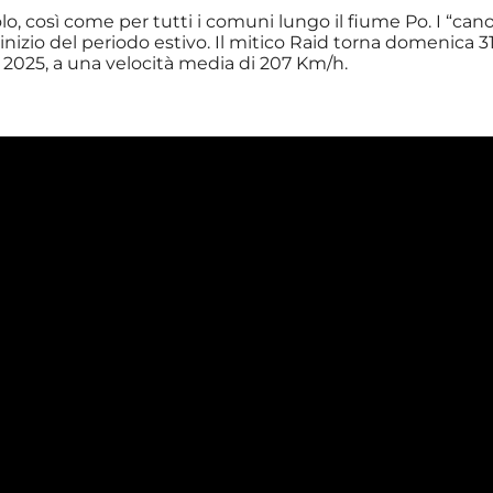
o, così come per tutti i comuni lungo il fiume Po. I “canot
l’inizio del periodo estivo. Il mitico Raid torna domenic
l 2025, a una velocità media di 207 Km/h.