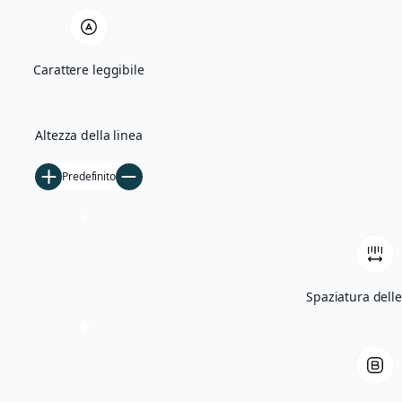
Quercia Monumentale e Madonna di Bas
Carattere leggibile
Villa Giglioli e Parco Comunale
Storia
Altezza della linea
Ficarolo nel Medioevo
Predefinito
Ficarolo tra Rinascimento e storia cont
Archivio storico
Archivio fotografico
Filmati d’epoca
Spaziatura delle
Notizie
5×1000
Tesseramento
Libri
Contatti