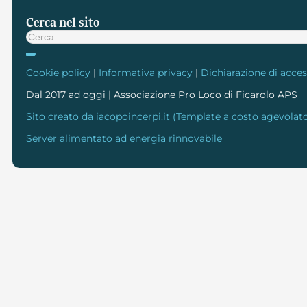
Cerca nel sito
Cerca
Cookie policy
|
Informativa privacy
|
Dichiarazione di access
Dal 2017 ad oggi | Associazione Pro Loco di Ficarolo APS
Sito creato da iacopoincerpi.it (Template a costo agevolato
Server alimentato ad energia rinnovabile