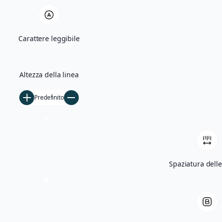
Quercia Monumentale e Madonna di Bas
Carattere leggibile
Villa Giglioli e Parco Comunale
Storia
Altezza della linea
Ficarolo nel Medioevo
Predefinito
Ficarolo tra Rinascimento e storia cont
Archivio storico
Archivio fotografico
Filmati d’epoca
Spaziatura delle
Notizie
5×1000
Tesseramento
Libri
Contatti