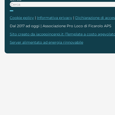
Cookie policy
|
Informativa privacy
|
Dichiarazione di access
Dal 2017 ad oggi | Associazione Pro Loco di Ficarolo APS
Sito creato da iacopoincerpi.it (Template a costo agevolato
Server alimentato ad energia rinnovabile