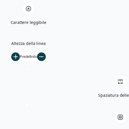
Quercia Monumentale e Madonna di Bas
Carattere leggibile
Villa Giglioli e Parco Comunale
Storia
Altezza della linea
Ficarolo nel Medioevo
Predefinito
Ficarolo tra Rinascimento e storia cont
Archivio storico
Archivio fotografico
Filmati d’epoca
Spaziatura delle
Notizie
5×1000
Tesseramento
Libri
Contatti