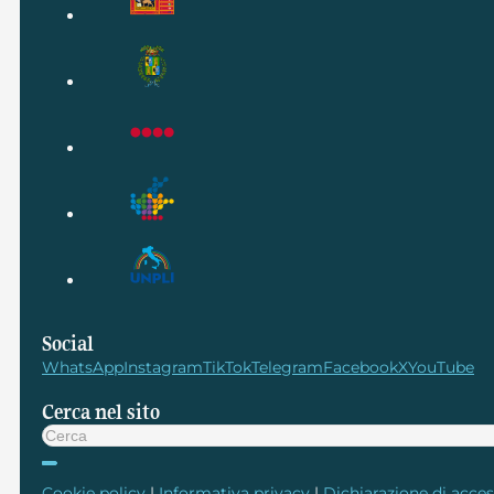
Social
WhatsApp
Instagram
TikTok
Telegram
Facebook
X
YouTube
Cerca nel sito
Cerca
Cookie policy
|
Informativa privacy
|
Dichiarazione di access