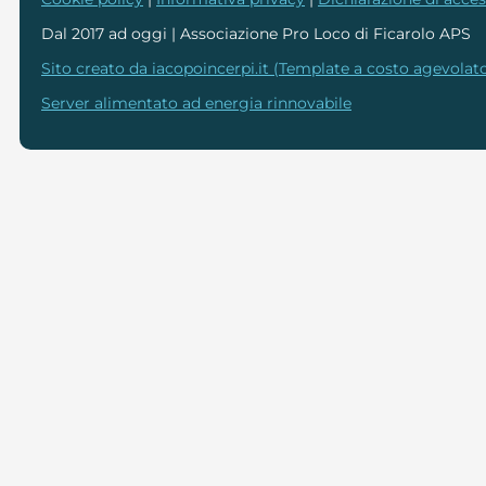
Dal 2017 ad oggi | Associazione Pro Loco di Ficarolo APS
Sito creato da iacopoincerpi.it (Template a costo agevolato
Server alimentato ad energia rinnovabile