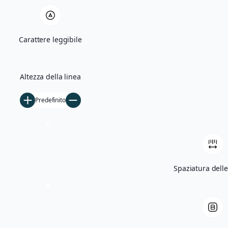
Quercia Monumentale e Madonna di Bas
Carattere leggibile
Villa Giglioli e Parco Comunale
Storia
Altezza della linea
Ficarolo nel Medioevo
Predefinito
Ficarolo tra Rinascimento e storia cont
Archivio storico
Archivio fotografico
Filmati d’epoca
Spaziatura delle
Notizie
5×1000
Tesseramento
Libri
Contatti