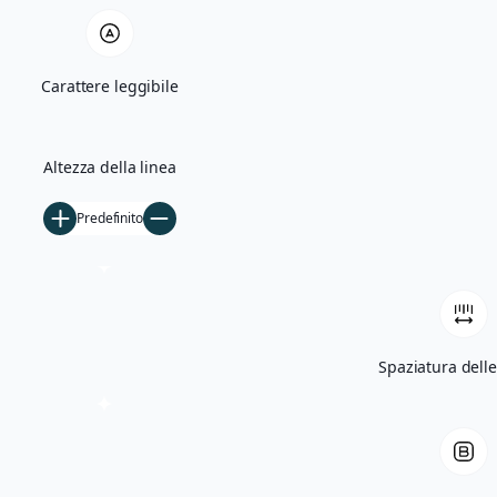
Quercia Monumentale e Madonna di Bas
Carattere leggibile
Villa Giglioli e Parco Comunale
Storia
Altezza della linea
Ficarolo nel Medioevo
Predefinito
Ficarolo tra Rinascimento e storia cont
Archivio storico
Archivio fotografico
Filmati d’epoca
Spaziatura delle
Notizie
5×1000
Tesseramento
Libri
Contatti