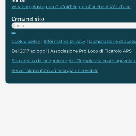
Social
WhatsApp
Instagram
TikTok
Telegram
Facebook
X
YouTube
Cerca nel sito
Cerca
Cookie policy
|
Informativa privacy
|
Dichiarazione di access
Dal 2017 ad oggi | Associazione Pro Loco di Ficarolo APS
Sito creato da iacopoincerpi.it (Template a costo agevolato
Server alimentato ad energia rinnovabile