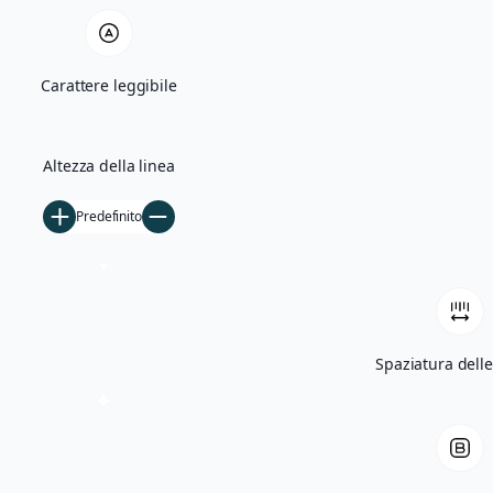
Quercia Monumentale e Madonna di Bas
Carattere leggibile
Villa Giglioli e Parco Comunale
Storia
Altezza della linea
Ficarolo nel Medioevo
Predefinito
Ficarolo tra Rinascimento e storia cont
Archivio storico
Archivio fotografico
Filmati d’epoca
Spaziatura delle
Notizie
5×1000
Tesseramento
Libri
Contatti