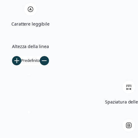
Quercia Monumentale e Madonna di Bas
Carattere leggibile
Villa Giglioli e Parco Comunale
Storia
Altezza della linea
Ficarolo nel Medioevo
Predefinito
Ficarolo tra Rinascimento e storia cont
Archivio storico
Archivio fotografico
Filmati d’epoca
Spaziatura delle
Notizie
5×1000
Tesseramento
Libri
Contatti