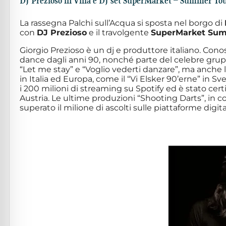
DJ Prezioso in Villa e DJ set SuperMarket – Summer To
La rassegna Palchi sull’Acqua si sposta nel borgo di
con
DJ Prezioso
e il travolgente
SuperMarket Sum
Giorgio Prezioso è un dj e produttore italiano. Cono
dance dagli anni 90, nonché parte del celebre grupp
“Let me stay” e “Voglio vederti danzare”, ma anche la
in Italia ed Europa, come il “Vi Elsker 90’erne” in 
i 200 milioni di streaming su Spotify ed è stato certi
Austria. Le ultime produzioni “Shooting Darts”, in c
superato il milione di ascolti sulle piattaforme digital