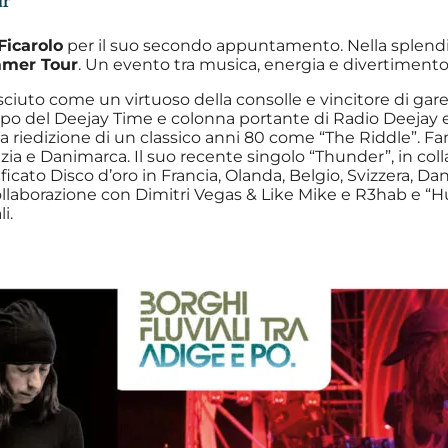
ur
Ficarolo
per il suo secondo appuntamento. Nella splendi
mer Tour
. Un evento tra musica, energia e divertimento
sciuto come un virtuoso della consolle e vincitore di gare
o del Deejay Time e colonna portante di Radio Deejay e M
 riedizione di un classico anni 80 come “The Riddle”. Famo
Svezia e Danimarca. Il suo recente singolo “Thunder”, in 
ficato Disco d’oro in Francia, Olanda, Belgio, Svizzera, Dan
ollaborazione con Dimitri Vegas & Like Mike e R3hab e “Hu
i.