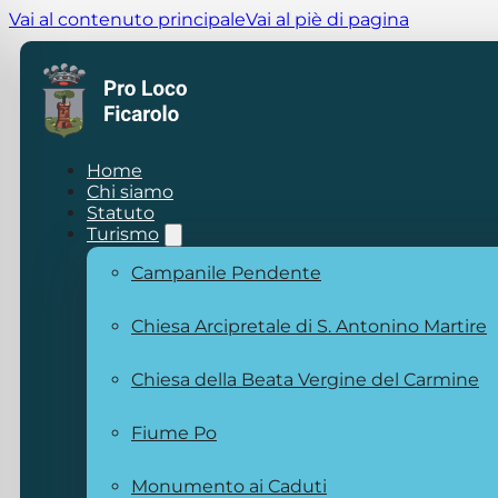
Vai al contenuto principale
Vai al piè di pagina
Home
Chi siamo
Statuto
Turismo
Campanile Pendente
Chiesa Arcipretale di S. Antonino Martire
Chiesa della Beata Vergine del Carmine
Fiume Po
Monumento ai Caduti