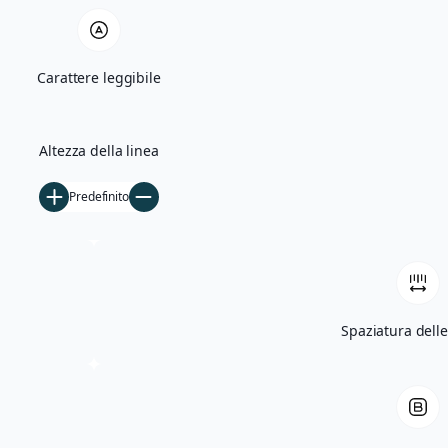
Quercia Monumentale e Madonna di Bas
Carattere leggibile
Villa Giglioli e Parco Comunale
Storia
Altezza della linea
Ficarolo nel Medioevo
Predefinito
Ficarolo tra Rinascimento e storia cont
Archivio storico
Archivio fotografico
Filmati d’epoca
Spaziatura delle
Notizie
5×1000
Tesseramento
Libri
Contatti