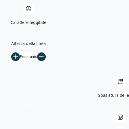
Quercia Monumentale e Madonna di Bas
Carattere leggibile
Villa Giglioli e Parco Comunale
Storia
Altezza della linea
Ficarolo nel Medioevo
Predefinito
Ficarolo tra Rinascimento e storia cont
Archivio storico
Archivio fotografico
Filmati d’epoca
Spaziatura delle
Notizie
5×1000
Tesseramento
Libri
Contatti